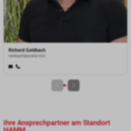
Rames Baschar
Verkaufsberater KIA