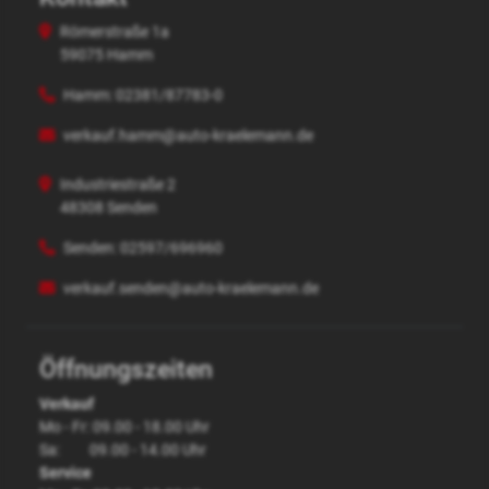
Kontakt
Römerstraße 1a
59075 Hamm
Hamm: 02381/87783-0
verkauf.hamm@auto-kraelemann.de
Industriestraße 2
48308 Senden
Senden: 02597/696960
verkauf.senden@auto-kraelemann.de
Öffnungszeiten
Verkauf
Mo - Fr: 09.00 - 18.00 Uhr
Sa: 09.00 - 14.00 Uhr