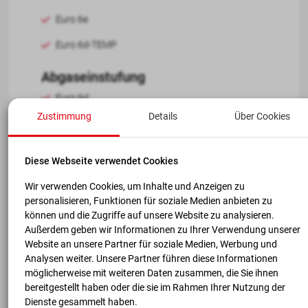
Euro 6e
Euro 6d-TEMP
Abgaseinstufung
Euro 6d
Zustimmung
Details
Über Cookies
Abgaseinstufung
Euro 6e
Diese Webseite verwendet Cookies
Innenausstattung, Art
Wir verwenden Cookies, um Inhalte und Anzeigen zu
personalisieren, Funktionen für soziale Medien anbieten zu
Stoff
können und die Zugriffe auf unsere Website zu analysieren.
Außerdem geben wir Informationen zu Ihrer Verwendung unserer
Website an unsere Partner für soziale Medien, Werbung und
Analysen weiter. Unsere Partner führen diese Informationen
möglicherweise mit weiteren Daten zusammen, die Sie ihnen
bereitgestellt haben oder die sie im Rahmen Ihrer Nutzung der
Weitere Informationen
Dienste gesammelt haben.