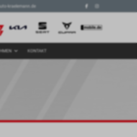
uto-kraelemann.de
EHMEN
KONTAKT