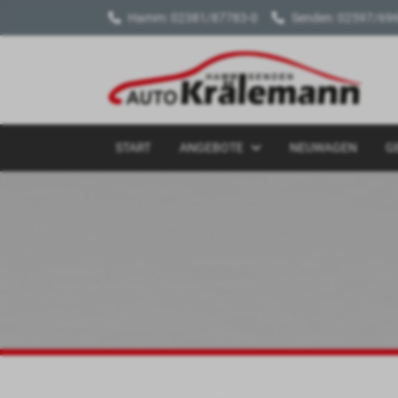
Hamm: 02381/87783-0
Senden: 02597/69
START
ANGEBOTE
NEUWAGEN
G