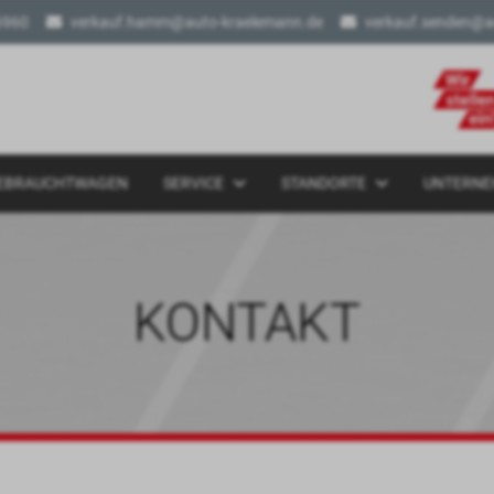
6960
verkauf.hamm@auto-kraelemann.de
verkauf.senden@a
EBRAUCHTWAGEN
SERVICE
STANDORTE
UNTERN
KONTAKT