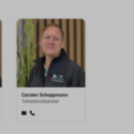
Carsten Schoppmann
Teiledienstberater