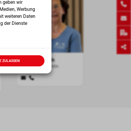
m geben wir
e Medien, Werbung
it weiteren Daten
g der Dienste
Doris Schönrath
E ZULASSEN
Serviceassistentin