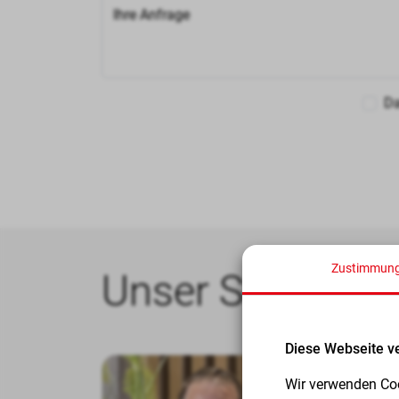
Ihre Anfrage
Da
Zustimmun
Unser Service-T
Diese Webseite v
Wir verwenden Coo