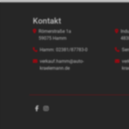
Kontakt
Römerstraße 1a
Indu
59075 Hamm
483
Hamm: 02381/87783-0
Se
verkauf.hamm@auto-
ver
kraelemann.de
kra