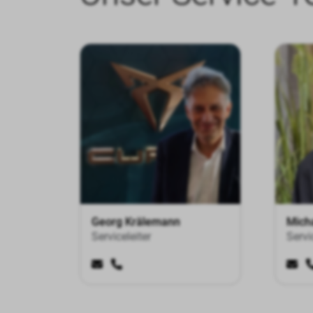
Georg Krälemann
Mich
Serviceleiter
Servi