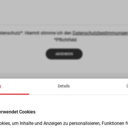
tenschutz*: Hiermit stimme ich den
Datenschutzbestimmunge
*Pflichtfeld
ABSENDEN
g
Details
eam für Sie in Hamm
erwendet Cookies
kies, um Inhalte und Anzeigen zu personalisieren, Funktionen f