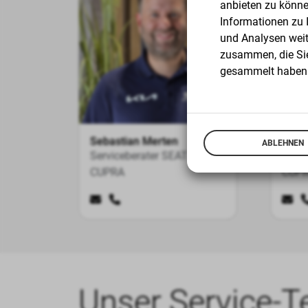
anbieten zu könne
Informationen zu 
und Analysen weit
zusammen, die Sie
gesammelt haben
Sebastian Merten
Danie
ABLEHNEN
Serviceberater SEAT I
Servi
CUPRA
CUP
Unser Service-T