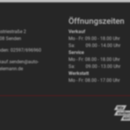
Öffnungszeiten
striestraße 2
Verkauf
08 Senden
Mo - Fr: 09.00 - 18.00 Uhr
Sa: 09.00 - 14.00 Uhr
nden: 02597/696960
Service
Mo - Fr: 08.00 - 18.00 Uhr
kauf.senden@auto-
Sa: 09.00 - 13.00 Uhr
elemann.de
Werkstatt
Mo - Fr: 08.00 - 17.00 Uhr