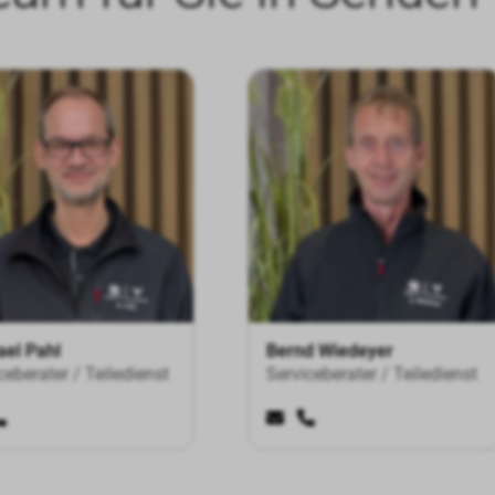
ael Pahl
Bernd Wiedeyer
ceberater / Teiledienst
Serviceberater / Teiledienst